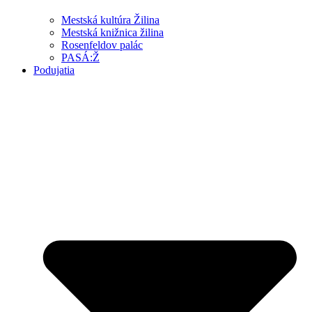
Mestská kultúra Žilina
Mestská knižnica žilina
Rosenfeldov palác
PASÁ:Ž
Podujatia