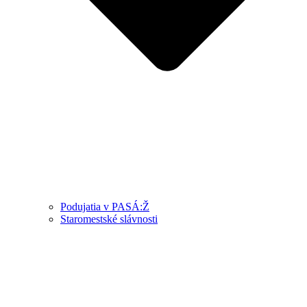
Podujatia v PASÁ:Ž
Staromestské slávnosti