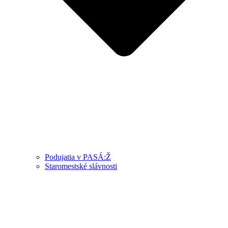
Podujatia v PASÁ:Ž
Staromestské slávnosti