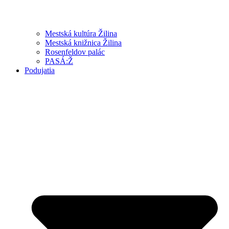
Mestská kultúra Žilina
Mestská knižnica Žilina
Rosenfeldov palác
PASÁ:Ž
Podujatia