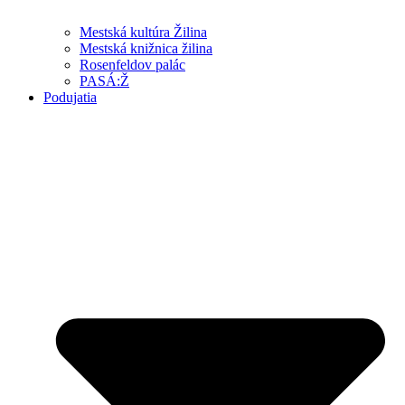
Mestská kultúra Žilina
Mestská knižnica žilina
Rosenfeldov palác
PASÁ:Ž
Podujatia