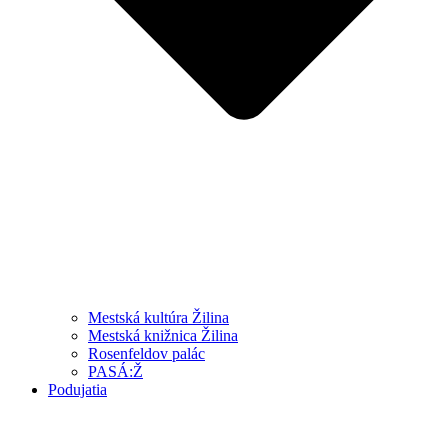
Mestská kultúra Žilina
Mestská knižnica Žilina
Rosenfeldov palác
PASÁ:Ž
Podujatia