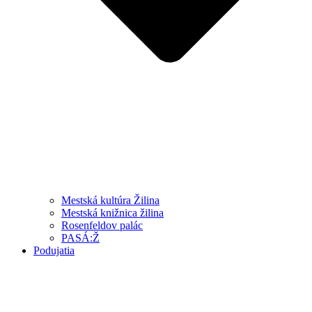
Mestská kultúra Žilina
Mestská knižnica žilina
Rosenfeldov palác
PASÁ:Ž
Podujatia