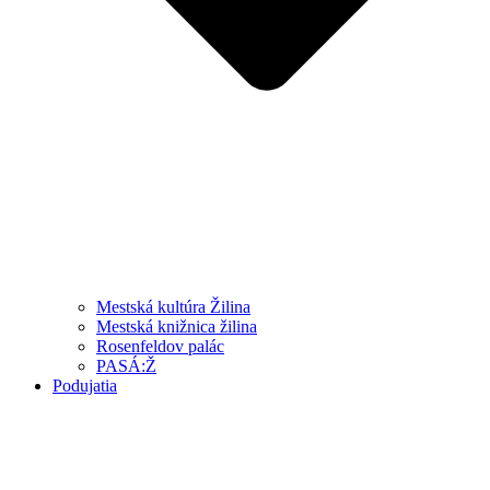
Mestská kultúra Žilina
Mestská knižnica žilina
Rosenfeldov palác
PASÁ:Ž
Podujatia