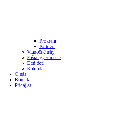
Program
Partneri
Vianočné trhy
Fašiangy v meste
Deň detí
Kalendár
O nás
Kontakt
Pridaj sa