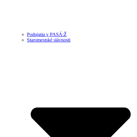
Podujatia v PASÁ:Ž
Staromestské slávnosti