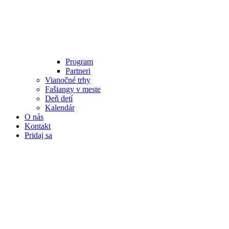
Program
Partneri
Vianočné trhy
Fašiangy v meste
Deň detí
Kalendár
O nás
Kontakt
Pridaj sa