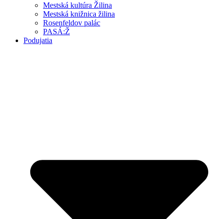
Mestská kultúra Žilina
Mestská knižnica žilina
Rosenfeldov palác
PASÁ:Ž
Podujatia