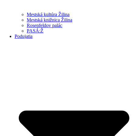
Mestská kultúra Žilina
Mestská knižnica Žilina
Rosenfeldov palác
PASÁ:Ž
Podujatia