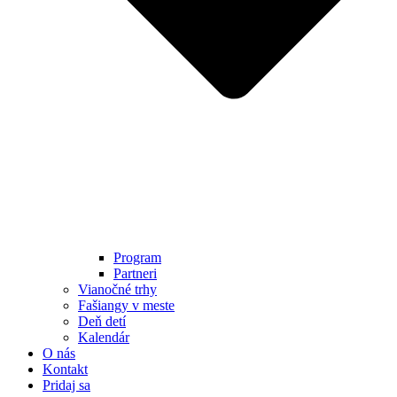
Program
Partneri
Vianočné trhy
Fašiangy v meste
Deň detí
Kalendár
O nás
Kontakt
Pridaj sa