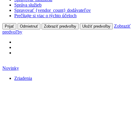
Správa služieb
Spravovať {vendor_count} dodávateľov
Prečítajte si viac o týchto účeloch
Zobraziť
Prijať
Odmietnuť
Zobraziť predvoľby
Uložiť predvoľby
predvoľby
Preskočiť
na
Novinky
obsah
Zriadenia