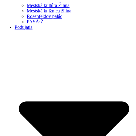
Mestská kultúra Žilina
Mestská knižnica žilina
Rosenfeldov palác
PASÁ:Ž
Podujatia