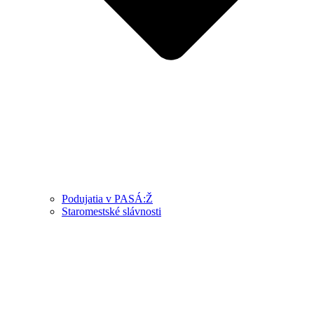
Podujatia v PASÁ:Ž
Staromestské slávnosti