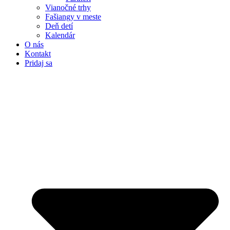
Vianočné trhy
Fašiangy v meste
Deň detí
Kalendár
O nás
Kontakt
Pridaj sa