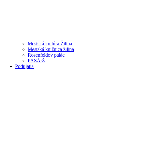
Mestská kultúra Žilina
Mestská knižnica žilina
Rosenfeldov palác
PASÁ:Ž
Podujatia