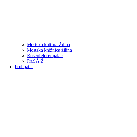
Mestská kultúra Žilina
Mestská knižnica žilina
Rosenfeldov palác
PASÁ:Ž
Podujatia