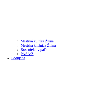
Mestská kultúra Žilina
Mestská knižnica Žilina
Rosenfeldov palác
PASÁ:Ž
Podujatia